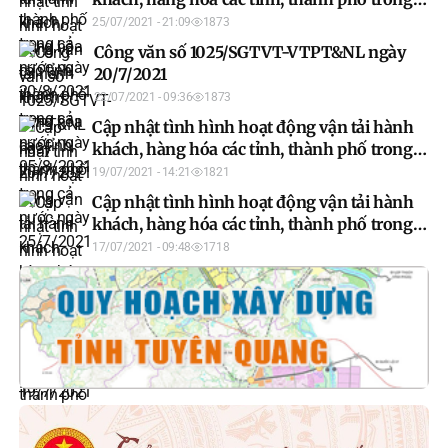
cả nước ngày 25/7/2021
25/07/2021 - 21:09
1873
Công văn số 1025/SGTVT-VTPT&NL ngày
20/7/2021
22/07/2021 - 09:36
1873
Cập nhật tình hình hoạt động vận tải hành
khách, hàng hóa các tỉnh, thành phố trong
cả nước ngày 19/7/2021
19/07/2021 - 14:21
1821
Cập nhật tình hình hoạt động vận tải hành
khách, hàng hóa các tỉnh, thành phố trong
cả nước ngày 16/7/2021
17/07/2021 - 09:48
1718