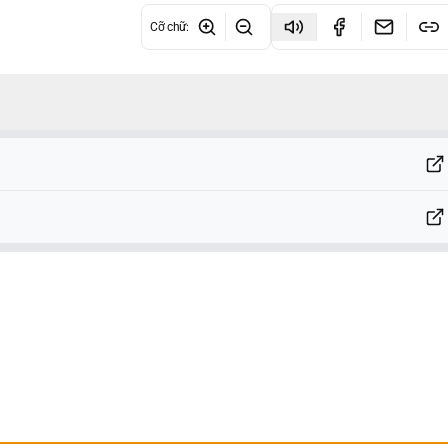
Cỡ chữ
: