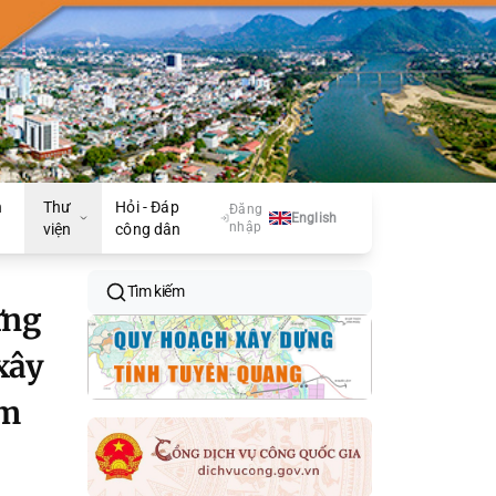
n
Thư
Hỏi - Đáp
Đăng
English
nhập
n
viện
công dân
Tìm kiếm
ựng
xây
ăm