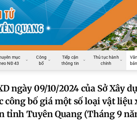
huyên mục
Công
Tiếp cận
Thủ tục hành
Vă
heo NĐ 43
bố
thông tin
chính
bả
XD ngày 09/10/2024 của Sở Xây d
 công bố giá một số loại vật liệu 
àn tỉnh Tuyên Quang (Tháng 9 n