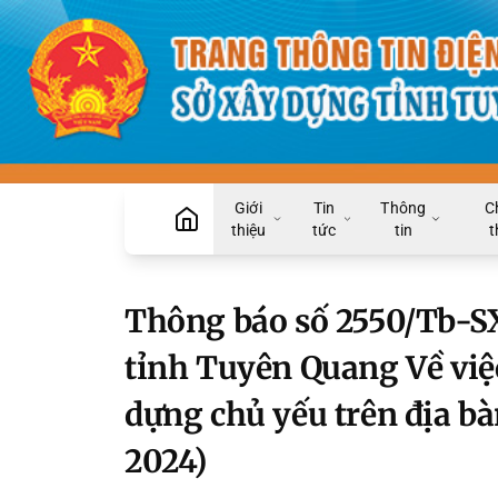
Giới
Tin
Thông
C
thiệu
tức
tin
t
Thông báo số 2550/Tb-S
tỉnh Tuyên Quang Về việc
dựng chủ yếu trên địa b
2024)