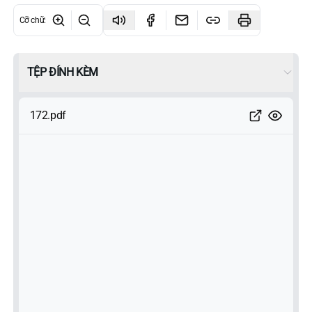
Cỡ chữ
:
TỆP ĐÍNH KÈM
172.pdf