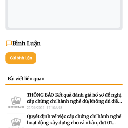
Bình Luận
Gửi bình luận
Bài viết liên quan
THÔNG BÁO Kết quả đánh giá hồ sơ đề nghị
cấp chứng chỉ hành nghề đủ/không đủ điều
kiện sát sạch và Kế hoạch tổ chức sát hạch
22/06/2026 - 17:10
98
cấp chứng chỉ hành nghề hoạt động xây
Quyết định về việc cấp chứng chỉ hành nghề
dựng đợt 03 năm 2026
hoạt động xây dựng cho cá nhân, đợt 01