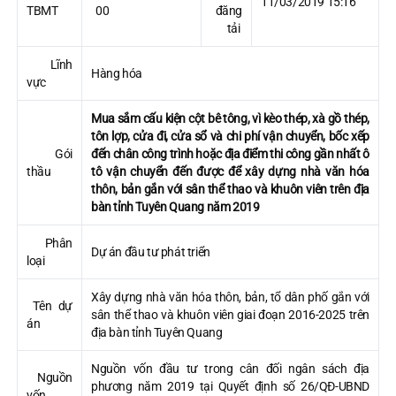
11/03/2019 15:16
TBMT
00
đăng
tải
Lĩnh
Hàng hóa
vực
Mua sắm cấu kiện cột bê tông, vì kèo thép, xà gồ thép,
tôn lợp, cửa đi, cửa sổ và chi phí vận chuyển, bốc xếp
Gói
đến chân công trình hoặc địa điểm thi công gần nhất ô
thầu
tô vận chuyển đến được để xây dựng
nhà văn hóa
thôn, bản gắn với sân thể thao và khuôn viên
trên địa
bàn tỉnh Tuyên Quang năm 2019
Phân
Dự án đầu tư phát triển
loại
Xây dựng nhà văn hóa thôn, bản, tổ dân phố gắn với
Tên dự
sân thể thao và khuôn viên giai đoạn 2016-2025 trên
án
địa bàn tỉnh Tuyên Quang
Nguồn vốn đầu tư trong cân đối ngân sách địa
Nguồn
phương năm 2019 tại Quyết định số 26/QĐ-UBND
vốn