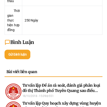
thầu
Thời
gian
thực
250 Ngày
hiện hợp
đồng
Bình Luận
Gửi bình luận
Bài viết liên quan
Tư vấn lập Đề án rà soát, đánh giá phân loại
đô thị Thành phố Tuyên Quang sau điều
chỉnh địa giới hành chính và Đề án phân loại
18/10/2018 - 15:09
551
đô thị các khu vực thành lập phường thuộc
Tư vấn lập Quy hoạch xây dựng vùng huyện
Thành phố Tuyên Quang