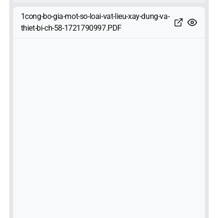
1cong-bo-gia-mot-so-loai-vat-lieu-xay-dung-va-
thiet-bi-ch-58-1721790997.PDF