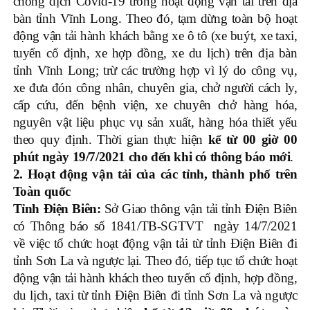
chống dịch Covid-19 trong hoạt động vận tải trên địa
bàn tỉnh Vĩnh Long. Theo đó, tạm dừng toàn bộ hoạt
động vận tải hành khách bằng xe ô tô (xe buýt, xe taxi,
tuyến cố định, xe hợp đồng, xe du lịch) trên địa bàn
tỉnh Vĩnh Long; trừ các trường hợp vì lý do công vụ,
xe đưa đón công nhân, chuyên gia, chở người cách ly,
cấp cứu, đến bệnh viện, xe chuyên chở hàng hóa,
nguyên vật liệu phục vụ sản xuất, hàng hóa thiết yếu
theo quy định. Thời gian thực hiện
kể từ 00 giờ 00
phút ngày 19/7/2021 cho đến khi có thông báo mới
.
2. Hoạt động vận tải của các tỉnh, thành phố trên
Toàn quốc
Tỉnh Điện Biên:
Sở Giao thông vận tải tỉnh Điện Biên
có Thông báo số 1841/TB-SGTVT ngày 14/7/2021
về việc tổ chức hoạt động vận tải từ tỉnh Điện Biên đi
tỉnh Sơn La và ngược lại. Theo đó, tiếp tục tổ chức hoạt
động vận tải hành khách theo tuyến cố định, hợp đồng,
du lịch, taxi từ tỉnh Điện Biên đi tỉnh Sơn La và ngược