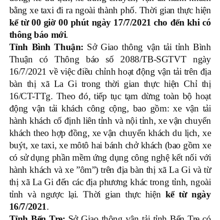
bằng xe taxi đi ra ngoài thành phố. Thời gian thực hiện
kể từ 00 giờ 00 phút ngày 17/7/2021 cho đến khi có
thông báo mới
.
Tỉnh Bình Thuận:
Sở Giao thông vận tải tỉnh Bình
Thuận có Thông báo số 2088/TB-SGTVT ngày
16/7/2021 về việc điều chỉnh hoạt động vận tải trên địa
bàn thị xã La Gi trong thời gian thực hiện Chỉ thị
16/CT-TTg. Theo đó, tiếp tục tạm dừng toàn bộ hoạt
động vận tải khách công cộng, bao gồm: xe vận tải
hành khách cố định liên tỉnh và nội tỉnh, xe vận chuyển
khách theo hợp đồng, xe vận chuyển khách du lịch, xe
buýt, xe taxi, xe môtô hai bánh chở khách (bao gồm xe
có sử dụng phần mềm ứng dụng công nghệ kết nối với
hành khách và xe ”ôm”) trên địa bàn thị xã La Gi và từ
thị xã La Gi đến các địa phương khác trong tỉnh, ngoài
tỉnh và ngược lại. Thời gian thực hiện
kể từ ngày
16/7/2021
.
Tỉnh Bến Tre:
Sở Giao thông vận tải tỉnh Bến Tre có