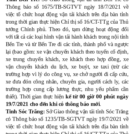
Thông báo số 1675/TB-SGTVT ngày 18/7/2021 về
việc tổ chức hoạt động vận tải khách trên địa bàn tỉnh
trong thời gian thực hiện Chỉ thị số 16/CT-TTg của Thủ
tướng Chính phủ. Theo đó, tạm dừng hoạt động đối
với tất cả các loại hình vận tải hành khách trong nội tỉnh
Bến Tre và từ Bến Tre đi các tỉnh, thành phố và ngược
lại (bao gồm: xe vận chuyển khách theo tuyến cố định,
xe trung chuyển khách, xe khách theo hợp đồng, xe
vận chuyển khách du lịch, xe buýt, xe taxi (trừ các
trường hợp vì lý do công vụ, xe chở người đi cấp cứu,
xe đưa đón công nhân, chuyên gia, người cách ly, các
trường hợp cung cấp lương thực, nhu yếu phẩm cần
thiết). Thời gian thực hiện
kể từ 00 giờ 00 phút ngày
19/7/2021 cho đến khi có thông báo mới
.
Tỉnh Sóc Trăng:
Sở Giao thông vận tải tỉnh Sóc Trăng
có Thông báo số 1235/TB-SGTVT ngày 19/7/2021 về
việc tổ chức hoạt động vận tải khách trên địa bàn tỉnh
trong thời gian thực hiện Chỉ thị số 16/CT-TTg của Thủ