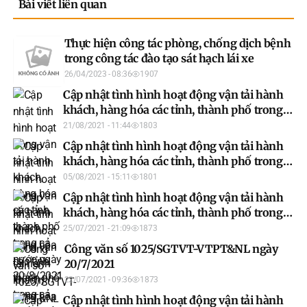
Bài viết liên quan
Thực hiện công tác phòng, chống dịch bệnh
trong công tác đào tạo sát hạch lái xe
26/04/2023 - 08:36
1907
Cập nhật tình hình hoạt động vận tải hành
khách, hàng hóa các tỉnh, thành phố trong
cả nước ngày 20/8/2021
21/08/2021 - 11:44
1803
Cập nhật tình hình hoạt động vận tải hành
khách, hàng hóa các tỉnh, thành phố trong
cả nước ngày 05/8/2021
05/08/2021 - 15:11
1801
Cập nhật tình hình hoạt động vận tải hành
khách, hàng hóa các tỉnh, thành phố trong
cả nước ngày 25/7/2021
25/07/2021 - 21:09
1873
Công văn số 1025/SGTVT-VTPT&NL ngày
20/7/2021
22/07/2021 - 09:36
1873
Cập nhật tình hình hoạt động vận tải hành