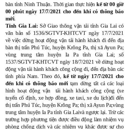
bàn tỉnh Ninh Thuận. Thời gian thực hiện
kể từ 00 giờ
00 phút ngày 17/7/2021 cho đến khi có thông báo
mới
.
Tỉnh Gia Lai:
Sở Giao thông vận tải tỉnh Gia Lai có
văn bản số 1536/SGTVT-KHTCVT ngày 17/7/2021
về việc dừng hoạt động vận tải hành khách đi đến địa
bàn thị trấn Phú Túc, huyện Krông Pa, thị xã Ayun Pa;
vùng trung tâm huyện Ia Pa tỉnh Gia Lai; số
1537/SGTVT-KHTCVT ngày 18/7/2021 về dừng hoạt
động vận tải hành khách công cộng đi, đến địa bàn các
tỉnh phía Nam. Theo đó,
kể từ ngày 17/7/2021 cho
đến khi có thông báo mới
tạm dừng tất cả các loại
hình hoạt động vận tải hành khách công cộng (xe
tuyến cố định, xe hợp đồng, xe taxi, xe du lịch)đi đến
thị trấn Phú Túc, huyện Krông Pa; thị xã Ayun Pa;vùng
trung tâm huyện Ia Pa tỉnh Gia Laivà ngược lại. Trừ các
trường hợp phương tiện được điều động làm nhiệm vụ
phòng chống dịch và các nhiệm vụ khác được sự cho