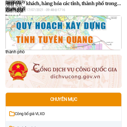
khách, hàng hóa các tỉnh, thành phố trong
cả nước ngày 16/7/2021
17/07/2021 - 09:48
1716
CHUYÊN MỤC
Công bố giá VLXD