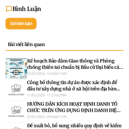
Bình Luận
Gửi bình luận
Bài viết liên quan
Kế hoạch Bảo đảm Giao thông và Phòng
chống thiên tai chuẩn bị Bầu cử Đại biểu các
cấp năm 2026
13/03/2026 - 10:24
1169
Công bố thông tin dự án được xác định để
đầu tư xây dựng nhà ở xã hội trên địa bàn
tỉnh Tuyên Quang
11/02/2026 - 11:27
2984
HƯỚNG DẪN KÍCH HOẠT ĐỊNH DANH TỔ
CHỨC TRÊN ỨNG DỤNG ĐỊNH DANH ĐIỆN
TỬ QUỐC GIA VNeID
27/01/2026 - 09:44
1239
Đề xuất bỏ, bổ sung nhiều quy định về kiểm