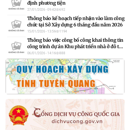
định phương tiện
27/01/2026 - 09:42
692
Thông báo kế hoạch tiếp nhận vào làm công
chức tại Sở Xây dựng 6 tháng đầu năm 2026
15/01/2026 - 13:56
1194
Thông báo việc công bố công khai thông tin
công trình dự án Khu phát triển nhà ở đô thị
Tuyên Quang
06/01/2026 - 14:16
888